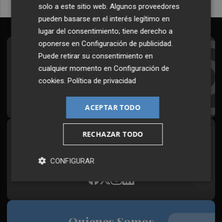
solo a este sitio web. Algunos proveedores
pueden basarse en el interés legítimo en
lugar del consentimiento; tiene derecho a
oponerse en
Configuración de publicidad
.
Suscríbete al Boletín
Puede retirar su consentimiento en
cualquier momento en
Configuración de
Todos los días a primera hora en tu email
cookies
.
Política de privacidad
¡Quiero suscribirme!
ACEPTAR TODO
RECHAZAR TODO
Síguenos en redes
Plaza Podcast, desde cualquier medio
CONFIGURAR
Quienes Somos