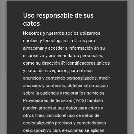
3
El homenaje a Ferran Torres en Foios, en imágenes
Uso responsable de sus
datos
4
Ferran Torres, recibido con un baño de masas en su
pueblo: "Allá donde voy siempre digo que soy de Foios"
Nosotros y nuestros socios utilizamos
cookies y tecnologías similares para
5
Foios se vuelca con Ferran Torres
almacenar y acceder a información en su
dispositivo y procesar datos personales,
como su dirección IP, identificadores únicos
y datos de navegación, para ofrecer
anuncios y contenido personalizados, medir
anuncios y contenido, obtener información
Recibe toda la actualidad de
sobre la audiencia y mejorar los servicios.
Proveedores de terceros (1913)
también
Plaza Podcast en tu correo
pueden procesar sus datos para estos y
Quiero suscribirme
otros fines, incluido el uso de datos de
geolocalización precisos y características
del dispositivo. Sus elecciones se aplican