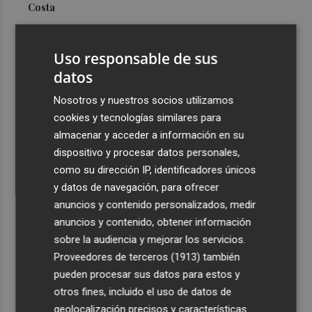
Costa
3
Más problemas en el lateral derecho: Monferrer sufre
una lesión muscular
Uso responsable de sus
4
datos
San Javier da viabilidad al nuevo contrato del transporte
urbano y a un hotel de cuatro estrellas en La Manga con
Nosotros y nuestros socios utilizamos
324 habitaciones
cookies y tecnologías similares para
5
Estos son los estrenos que abren la cartelera en agosto:
almacenar y acceder a información en su
de la comedia 'El último mono' a una nueva entrega de
dispositivo y procesar datos personales,
'La Patrulla Canina'
como su dirección IP, identificadores únicos
y datos de navegación, para ofrecer
anuncios y contenido personalizados, medir
anuncios y contenido, obtener información
sobre la audiencia y mejorar los servicios.
Proveedores de terceros (1913)
también
Recibe toda la actualidad de
pueden procesar sus datos para estos y
Plaza Podcast en tu correo
otros fines, incluido el uso de datos de
geolocalización precisos y características
Quiero suscribirme