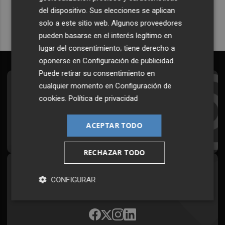
del dispositivo. Sus elecciones se aplican
solo a este sitio web. Algunos proveedores
pueden basarse en el interés legítimo en
lugar del consentimiento; tiene derecho a
oponerse en
Configuración de publicidad
.
Puede retirar su consentimiento en
cualquier momento en
Configuración de
Suscríbete al Boletín
cookies
.
Política de privacidad
Todos los días a primera hora en tu email
ACEPTAR TODO
¡Quiero suscribirme!
RECHAZAR TODO
Síguenos en redes
CONFIGURAR
Plaza Podcast, desde cualquier medio