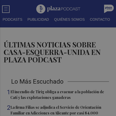
PODCASTS
PUBLICIDAD
QUIÉNES SOMOS
CONTACTO
ÚLTIMAS NOTICIAS SOBRE
CASA-ESQUERRA-UNIDA EN
PLAZA PODCAST
Lo Más Escuchado
1
El incendio de Tírig obliga a evacuar a la población de
Catí y las explotaciones ganaderas
2
La firma Filias se adjudica el Servicio de Orientación
Familiar en Adicciones en Alicante por casi 84.000