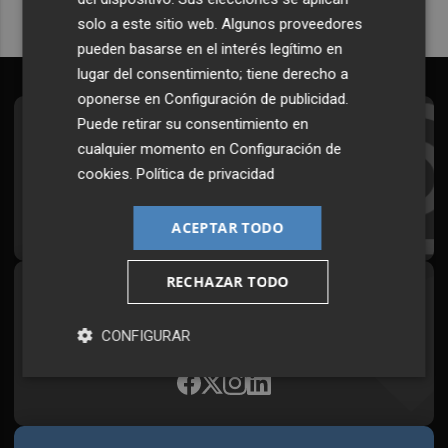
solo a este sitio web. Algunos proveedores
pueden basarse en el interés legítimo en
lugar del consentimiento; tiene derecho a
oponerse en
Configuración de publicidad
.
Puede retirar su consentimiento en
Suscríbete al Boletín
cualquier momento en
Configuración de
Todos los días a primera hora en tu email
cookies
.
Política de privacidad
¡Quiero suscribirme!
ACEPTAR TODO
RECHAZAR TODO
Síguenos en redes
Plaza Podcast, desde cualquier medio
CONFIGURAR