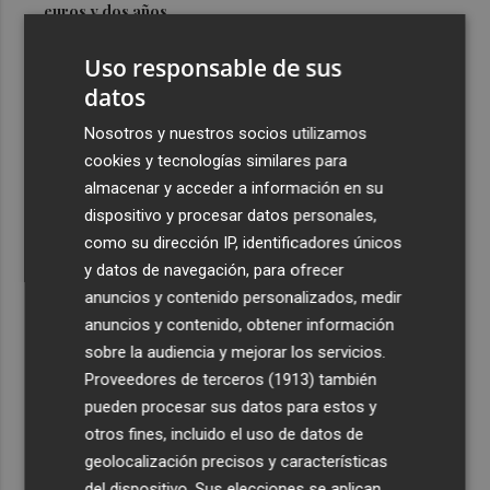
euros y dos años
3
Los mercados y mercadillos de Alicante cierran el
Uso responsable de sus
próximo festivo del sábado, 15 de agosto
datos
4
El PSPV traslada a Conselleria el "abandono" de la
Nosotros y nuestros socios utilizamos
Alquería Félix por parte del Ayuntamiento de València
cookies y tecnologías similares para
5
El Valencia completa una pretemporada irregular, con
almacenar y acceder a información en su
dudas y deberes pendientes
dispositivo y procesar datos personales,
como su dirección IP, identificadores únicos
y datos de navegación, para ofrecer
anuncios y contenido personalizados, medir
anuncios y contenido, obtener información
sobre la audiencia y mejorar los servicios.
Recibe toda la actualidad de
Proveedores de terceros (1913)
también
Plaza Podcast en tu correo
pueden procesar sus datos para estos y
otros fines, incluido el uso de datos de
Quiero suscribirme
geolocalización precisos y características
del dispositivo. Sus elecciones se aplican