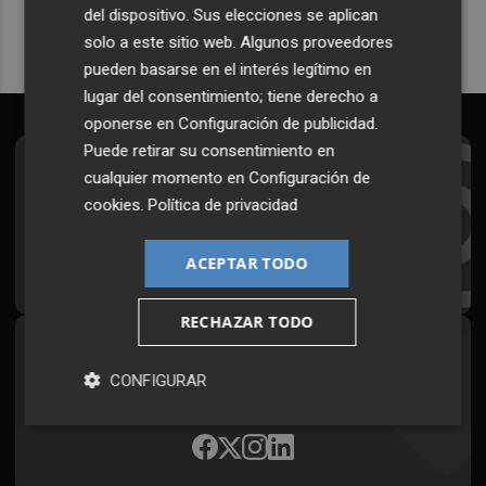
del dispositivo. Sus elecciones se aplican
solo a este sitio web. Algunos proveedores
pueden basarse en el interés legítimo en
lugar del consentimiento; tiene derecho a
oponerse en
Configuración de publicidad
.
Puede retirar su consentimiento en
Suscríbete al Boletín
cualquier momento en
Configuración de
cookies
.
Política de privacidad
Todos los días a primera hora en tu email
ACEPTAR TODO
¡Quiero suscribirme!
RECHAZAR TODO
Síguenos en redes
CONFIGURAR
Plaza Podcast, desde cualquier medio