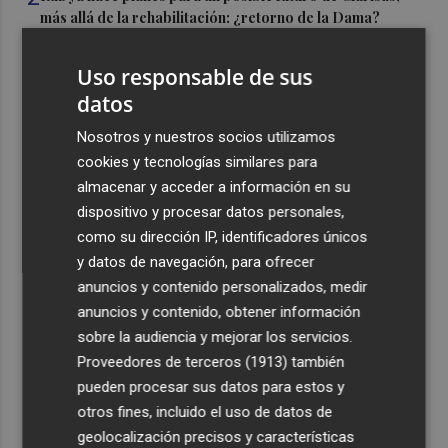
más allá de la rehabilitación: ¿retorno de la Dama?
3
ViviFind, el buscador inmobiliario con IA surgido del
Uso responsable de sus
PCUMH, prepara sus primeras alianzas con el sector
datos
4
Castelló apuesta por convertir el eclipse en un referente
Nosotros y nuestros socios utilizamos
científico: recibirá a un gran equipo de expertos
cookies y tecnologías similares para
5
El Villarreal anuncia a sus seis capitanes: Gerard
almacenar y acceder a información en su
Moreno, Foyth, Comesaña, Ayoze, Cardona y Logan
dispositivo y procesar datos personales,
Costa
como su dirección IP, identificadores únicos
y datos de navegación, para ofrecer
anuncios y contenido personalizados, medir
anuncios y contenido, obtener información
sobre la audiencia y mejorar los servicios.
Recibe toda la actualidad de
Proveedores de terceros (1913)
también
pueden procesar sus datos para estos y
Plaza Podcast en tu correo
otros fines, incluido el uso de datos de
Quiero suscribirme
geolocalización precisos y características