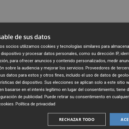
able de sus datos
os socios utilizamos cookies y tecnologías similares para almacena
dispositivo y procesar datos personales, como su dirección IP, iden
ción, para ofrecer anuncios y contenido personalizados, medir anun
n sobre la audiencia y mejorar los servicios.
Proveedores de tercer
s datos para estos y otros fines, incluido el uso de datos de geolo
rísticas del dispositivo. Sus elecciones se aplican solo a este sitio
 basarse en el interés legítimo en lugar del consentimiento; tiene 
guración de publicidad
. Puede retirar su consentimiento en cualqu
Recibe toda la actualidad de
cookies
.
Política de privacidad
Plaza Podcast en tu correo
RECHAZAR TODO
ACE