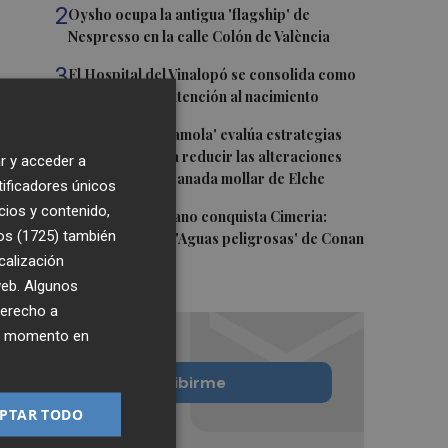
2
Oysho ocupa la antigua 'flagship' de
Nespresso en la calle Colón de València
3
El Hospital del Vinalopó se consolida como
referente en la atención al nacimiento
4
El proyecto 'Gramola' evalúa estrategias
sostenibles para reducir las alteraciones
r y acceder a
internas de la granada mollar de Elche
tificadores únicos
cios y contenido,
5
El talento murciano conquista Cimeria:
os (1725)
también
Dagnino ilustra 'Aguas peligrosas' de Conan
calización
el Bárbaro
 web. Algunos
derecho a
ier momento en
Quiero suscribirme
PTAR TODO