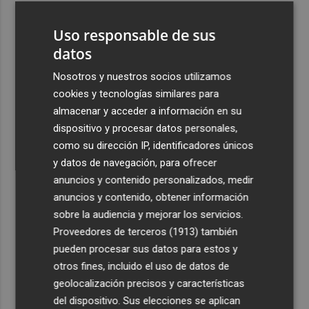
3
España restablece los controles fronterizos a los
Uso responsable de sus
viajeros procedentes de Italia
datos
4
El homenaje a Ferran Torres en Foios, en imágenes
Nosotros y nuestros socios utilizamos
cookies y tecnologías similares para
5
Ferran Torres, recibido con un baño de masas en su
almacenar y acceder a información en su
pueblo: "Allá donde voy siempre digo que soy de Foios"
dispositivo y procesar datos personales,
como su dirección IP, identificadores únicos
y datos de navegación, para ofrecer
anuncios y contenido personalizados, medir
anuncios y contenido, obtener información
Recibe toda la actualidad de
sobre la audiencia y mejorar los servicios.
Proveedores de terceros (1913)
también
Plaza Podcast en tu correo
pueden procesar sus datos para estos y
Quiero suscribirme
otros fines, incluido el uso de datos de
geolocalización precisos y características
del dispositivo. Sus elecciones se aplican