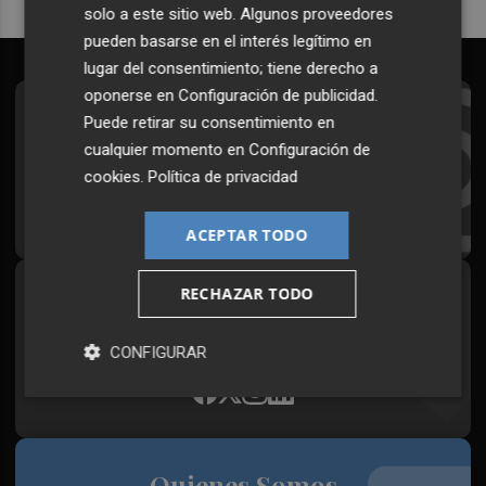
solo a este sitio web. Algunos proveedores
pueden basarse en el interés legítimo en
lugar del consentimiento; tiene derecho a
oponerse en
Configuración de publicidad
.
Suscríbete al Boletín
Puede retirar su consentimiento en
cualquier momento en
Configuración de
Todos los días a primera hora en tu email
cookies
.
Política de privacidad
¡Quiero suscribirme!
ACEPTAR TODO
RECHAZAR TODO
Síguenos en redes
Plaza Podcast, desde cualquier medio
CONFIGURAR
Quienes Somos