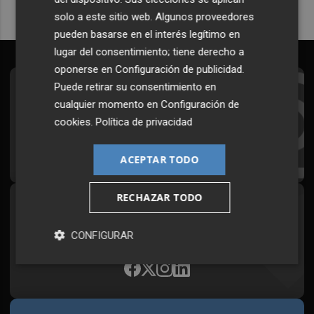
solo a este sitio web. Algunos proveedores
pueden basarse en el interés legítimo en
lugar del consentimiento; tiene derecho a
oponerse en
Configuración de publicidad
.
Puede retirar su consentimiento en
Suscríbete al Boletín
cualquier momento en
Configuración de
Todos los días a primera hora en tu email
cookies
.
Política de privacidad
¡Quiero suscribirme!
ACEPTAR TODO
RECHAZAR TODO
Síguenos en redes
Plaza Podcast, desde cualquier medio
CONFIGURAR