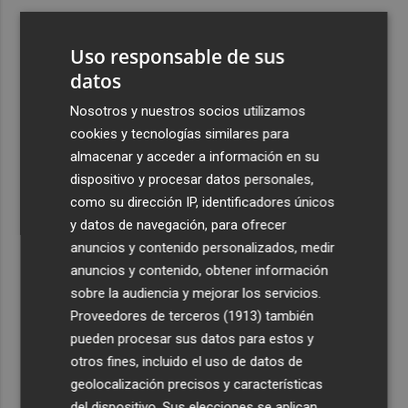
3
Ferran Torres, recibido con un baño de masas en su
pueblo: "Allá donde voy siempre digo que soy de Foios"
Uso responsable de sus
4
datos
Foios se vuelca con Ferran Torres
Nosotros y nuestros socios utilizamos
5
La serie murciana protagonizada por un conejo de
cookies y tecnologías similares para
peluche malhablado y gamberro que triunfa en las
almacenar y acceder a información en su
redes: así es 'Yván y Lolo'
dispositivo y procesar datos personales,
como su dirección IP, identificadores únicos
y datos de navegación, para ofrecer
anuncios y contenido personalizados, medir
anuncios y contenido, obtener información
sobre la audiencia y mejorar los servicios.
Recibe toda la actualidad de
Proveedores de terceros (1913)
también
Plaza Podcast en tu correo
pueden procesar sus datos para estos y
otros fines, incluido el uso de datos de
Quiero suscribirme
geolocalización precisos y características
del dispositivo. Sus elecciones se aplican