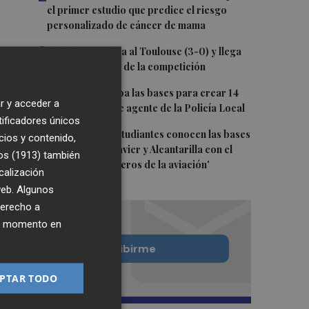
el primer estudio que predice el riesgo
personalizado de cáncer de mama
3
El Elche CF golea al Toulouse (3-0) y llega
lanzado al inicio de la competición
4
Burriana aprueba las bases para crear 14
r y acceder a
nuevas plazas de agente de la Policía Local
tificadores únicos
5
Más de 1.800 estudiantes conocen las bases
cios y contenido,
aéreas de San Javier y Alcantarilla con el
os (1913)
también
programa 'Pioneros de la aviación'
calización
 web. Algunos
derecho a
ier momento en
Quiero suscribirme
PTAR TODO