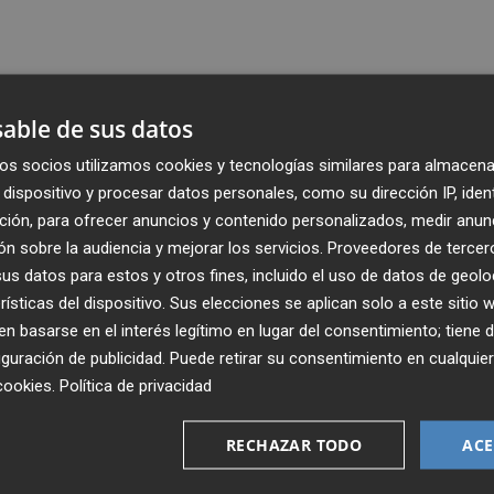
able de sus datos
os socios utilizamos cookies y tecnologías similares para almacena
dispositivo y procesar datos personales, como su dirección IP, iden
ción, para ofrecer anuncios y contenido personalizados, medir anun
n sobre la audiencia y mejorar los servicios.
Proveedores de tercer
s datos para estos y otros fines, incluido el uso de datos de geolo
rísticas del dispositivo. Sus elecciones se aplican solo a este sitio
 basarse en el interés legítimo en lugar del consentimiento; tiene 
guración de publicidad
. Puede retirar su consentimiento en cualqu
Recibe toda la actualidad de
cookies
.
Política de privacidad
Plaza Podcast en tu correo
RECHAZAR TODO
ACE