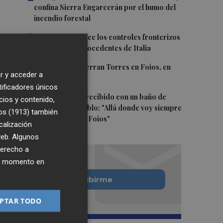
confina Sierra Engarcerán por el humo del
incendio forestal
3
España restablece los controles fronterizos
a los viajeros procedentes de Italia
4
El homenaje a Ferran Torres en Foios, en
r y acceder a
imágenes
tificadores únicos
5
Ferran Torres, recibido con un baño de
cios y contenido,
masas en su pueblo: "Allá donde voy siempre
os (1913)
también
digo que soy de Foios"
calización
 web. Algunos
derecho a
ier momento en
Quiero suscribirme
PTAR TODO