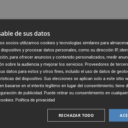
able de sus datos
os socios utilizamos cookies y tecnologías similares para almacena
dispositivo y procesar datos personales, como su dirección IP, iden
ción, para ofrecer anuncios y contenido personalizados, medir anun
n sobre la audiencia y mejorar los servicios.
Proveedores de tercer
s datos para estos y otros fines, incluido el uso de datos de geolo
rísticas del dispositivo. Sus elecciones se aplican solo a este sitio
 basarse en el interés legítimo en lugar del consentimiento; tiene 
guración de publicidad
. Puede retirar su consentimiento en cualqu
Recibe toda la actualidad de
cookies
.
Política de privacidad
Plaza Podcast en tu correo
RECHAZAR TODO
ACE