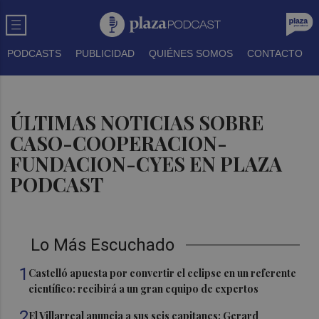
PODCASTS
PUBLICIDAD
QUIÉNES SOMOS
CONTACTO
ÚLTIMAS NOTICIAS SOBRE
CASO-COOPERACION-
FUNDACION-CYES EN PLAZA
PODCAST
Lo Más Escuchado
1
Castelló apuesta por convertir el eclipse en un referente
científico: recibirá a un gran equipo de expertos
2
El Villarreal anuncia a sus seis capitanes: Gerard