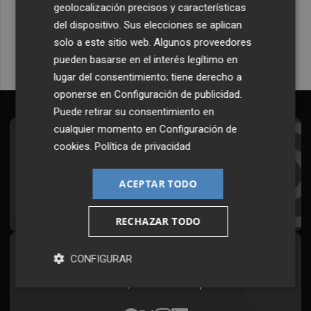
geolocalización precisos y características
Quiero suscribirme
del dispositivo. Sus elecciones se aplican
solo a este sitio web. Algunos proveedores
pueden basarse en el interés legítimo en
lugar del consentimiento; tiene derecho a
oponerse en
Configuración de publicidad
.
Puede retirar su consentimiento en
cualquier momento en
Configuración de
Suscríbete al Boletín
cookies
.
Política de privacidad
Todos los días a primera hora en tu email
ACEPTAR TODO
¡Quiero suscribirme!
RECHAZAR TODO
Síguenos en redes
CONFIGURAR
Plaza Podcast, desde cualquier medio