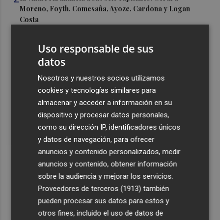
Moreno, Foyth, Comesaña, Ayoze, Cardona y Logan
Costa
3
Más problemas en el lateral derecho: Monferrer sufre
Uso responsable de sus
una lesión muscular
datos
4
San Javier da viabilidad al nuevo contrato del transporte
Nosotros y nuestros socios utilizamos
urbano y a un hotel de cuatro estrellas en La Manga con
324 habitaciones
cookies y tecnologías similares para
almacenar y acceder a información en su
5
Estos son los estrenos que abren la cartelera en agosto:
dispositivo y procesar datos personales,
de la comedia 'El último mono' a una nueva entrega de
como su dirección IP, identificadores únicos
'La Patrulla Canina'
y datos de navegación, para ofrecer
anuncios y contenido personalizados, medir
anuncios y contenido, obtener información
sobre la audiencia y mejorar los servicios.
Proveedores de terceros (1913)
también
Recibe toda la actualidad de
pueden procesar sus datos para estos y
Plaza Podcast en tu correo
otros fines, incluido el uso de datos de