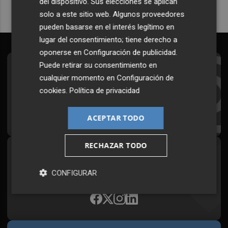
del dispositivo. Sus elecciones se aplican
solo a este sitio web. Algunos proveedores
pueden basarse en el interés legítimo en
lugar del consentimiento; tiene derecho a
oponerse en
Configuración de publicidad
.
Puede retirar su consentimiento en
Suscríbete al Boletín
cualquier momento en
Configuración de
Todos los días a primera hora en tu email
cookies
.
Política de privacidad
¡Quiero suscribirme!
ACEPTAR TODO
RECHAZAR TODO
Síguenos en redes
CONFIGURAR
Plaza Podcast, desde cualquier medio