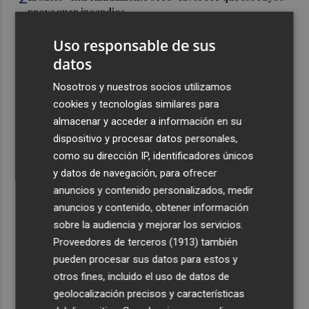
provoquen incendios
3
Los premios Pencho Cros reconocen a grandes
Uso responsable de sus
referentes del flamenco en el Cante de las Minas
datos
4
El pregón de Festes d'Elx 2026, con Josan, en imágenes
Nosotros y nuestros socios utilizamos
cookies y tecnologías similares para
5
Emergencias activa la situación 2 del PEIF y confina
almacenar y acceder a información en su
Sierra Engarcerán por el humo del incendio forestal
dispositivo y procesar datos personales,
como su dirección IP, identificadores únicos
y datos de navegación, para ofrecer
anuncios y contenido personalizados, medir
anuncios y contenido, obtener información
sobre la audiencia y mejorar los servicios.
Recibe toda la actualidad de
Proveedores de terceros (1913)
también
Plaza Podcast en tu correo
pueden procesar sus datos para estos y
otros fines, incluido el uso de datos de
Quiero suscribirme
geolocalización precisos y características