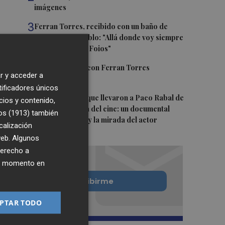
imágenes
3
Ferran Torres, recibido con un baño de
masas en su pueblo: "Allá donde voy siempre
digo que soy de Foios"
4
Foios se vuelca con Ferran Torres
r y acceder a
tificadores únicos
5
Las '200 vidas' que llevaron a Paco Rabal de
cios y contenido,
Águilas a la cima del cine: un documental
os (1913)
también
recupera la voz y la mirada del actor
calización
 web. Algunos
derecho a
ier momento en
Quiero suscribirme
PTAR TODO