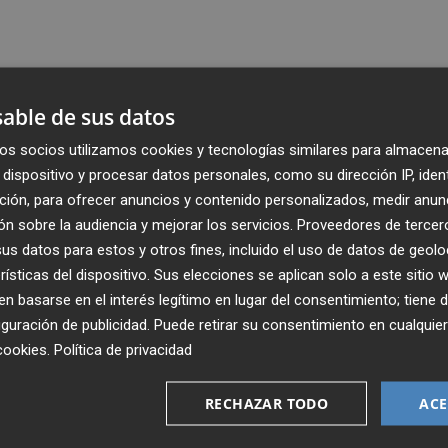
able de sus datos
os socios utilizamos cookies y tecnologías similares para almacena
dispositivo y procesar datos personales, como su dirección IP, iden
ción, para ofrecer anuncios y contenido personalizados, medir anun
n sobre la audiencia y mejorar los servicios.
Proveedores de tercer
s datos para estos y otros fines, incluido el uso de datos de geolo
rísticas del dispositivo. Sus elecciones se aplican solo a este sitio
 basarse en el interés legítimo en lugar del consentimiento; tiene 
guración de publicidad
. Puede retirar su consentimiento en cualqu
Recibe toda la actualidad de
cookies
.
Política de privacidad
Plaza Podcast en tu correo
RECHAZAR TODO
ACE