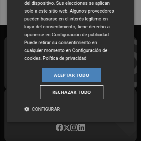
del dispositivo. Sus elecciones se aplican
solo a este sitio web. Algunos proveedores
pueden basarse en el interés legítimo en
lugar del consentimiento; tiene derecho a
oponerse en
Configuración de publicidad
.
Puede retirar su consentimiento en
Suscríbete al Boletín
cualquier momento en
Configuración de
cookies
.
Política de privacidad
Todos los días a primera hora en tu email
¡Quiero suscribirme!
ACEPTAR TODO
RECHAZAR TODO
Síguenos en redes
CONFIGURAR
Plaza Podcast, desde cualquier medio