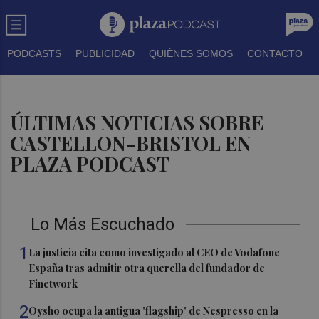
PODCASTS
PUBLICIDAD
QUIÉNES SOMOS
CONTACTO
ÚLTIMAS NOTICIAS SOBRE
CASTELLON-BRISTOL EN
PLAZA PODCAST
Lo Más Escuchado
1
La justicia cita como investigado al CEO de Vodafone
España tras admitir otra querella del fundador de
Finetwork
2
Oysho ocupa la antigua 'flagship' de Nespresso en la