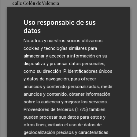
calle Colón de València
3
El Hospital del Vinalopó se consolida como referente en
Uso responsable de sus
la atención al nacimiento
datos
4
El proyecto 'Gramola' evalúa estrategias sostenibles
para reducir las alteraciones internas de la granada
Nosotros y nuestros socios utilizamos
mollar de Elche
cookies y tecnologías similares para
almacenar y acceder a información en su
5
El talento murciano conquista Cimeria: Dagnino ilustra
dispositivo y procesar datos personales,
'Aguas peligrosas' de Conan el Bárbaro
como su dirección IP, identificadores únicos
y datos de navegación, para ofrecer
anuncios y contenido personalizados, medir
anuncios y contenido, obtener información
sobre la audiencia y mejorar los servicios.
Recibe toda la actualidad de
Proveedores de terceros (1725)
también
Plaza Podcast en tu correo
pueden procesar sus datos para estos y
otros fines, incluido el uso de datos de
Quiero suscribirme
geolocalización precisos y características