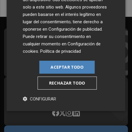
solo a este sitio web. Algunos proveedores
pueden basarse en el interés legítimo en
lugar del consentimiento; tiene derecho a
oponerse en
Configuración de publicidad
.
Puede retirar su consentimiento en
Suscríbete al Boletín
cualquier momento en
Configuración de
Todos los días a primera hora en tu email
cookies
.
Política de privacidad
¡Quiero suscribirme!
ACEPTAR TODO
RECHAZAR TODO
Síguenos en redes
Plaza Podcast, desde cualquier medio
CONFIGURAR