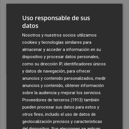
3
España amplía a siete aeropuertos, entre ellos Alicante-
Elche y Manises, los controles aleatorios a viajeros de
Uso responsable de sus
Italia
datos
4
La Biblioteca Valenciana conmemora el 750 aniversario
Nosotros y nuestros socios utilizamos
del legado de Jaume I
cookies y tecnologías similares para
5
Una gran cadena humana de cariño y reivindicación se
almacenar y acceder a información en su
vuelve a abrazar en las playas por el Mar Menor
dispositivo y procesar datos personales,
como su dirección IP, identificadores únicos
y datos de navegación, para ofrecer
anuncios y contenido personalizados, medir
anuncios y contenido, obtener información
sobre la audiencia y mejorar los servicios.
Recibe toda la actualidad de
Proveedores de terceros (1913)
también
Plaza Podcast en tu correo
pueden procesar sus datos para estos y
otros fines, incluido el uso de datos de
Quiero suscribirme
geolocalización precisos y características
del dispositivo. Sus elecciones se aplican