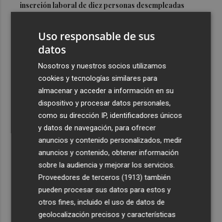
inserción laboral de diez personas desempleadas
3
La nueva sala de estudio de El Esparragal supera los
Uso responsable de sus
1.600 usos en sus primeras cinco semanas de vida
datos
4
El portero brasileño David Allan ficha por el Jimbee
Cartagena con ficha del filial
Nosotros y nuestros socios utilizamos
cookies y tecnologías similares para
5
Instalan en la Avenida de la Libertad una infraestructura
almacenar y acceder a información en su
eléctrica fija para impulsar la actividad cultural y
dispositivo y procesar datos personales,
comercial
como su dirección IP, identificadores únicos
y datos de navegación, para ofrecer
anuncios y contenido personalizados, medir
anuncios y contenido, obtener información
sobre la audiencia y mejorar los servicios.
Recibe toda la actualidad de
Proveedores de terceros (1913)
también
Plaza Podcast en tu correo
pueden procesar sus datos para estos y
otros fines, incluido el uso de datos de
Quiero suscribirme
geolocalización precisos y características