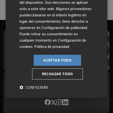
del dispositivo. Sus elecciones se aplican
solo a este sitio web. Algunos proveedores
pueden basarse en el interés legítimo en
lugar del consentimiento; tiene derecho a
oponerse en
Configuración de publicidad
.
Puede retirar su consentimiento en
Suscríbete al Boletín
cualquier momento en
Configuración de
cookies
.
Política de privacidad
Todos los días a primera hora en tu email
¡Quiero suscribirme!
ACEPTAR TODO
RECHAZAR TODO
Síguenos en redes
CONFIGURAR
Plaza Podcast, desde cualquier medio