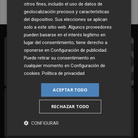
otros fines, incluido el uso de datos de
geolocalización precisos y características
del dispositivo. Sus elecciones se aplican
solo a este sitio web. Algunos proveedores
pueden basarse en el interés legítimo en
lugar del consentimiento; tiene derecho a
Suscríbete al Boletín
oponerse en
Configuración de publicidad
.
Puede retirar su consentimiento en
Todos los días a primera hora en tu email
cualquier momento en
Configuración de
¡Quiero suscribirme!
cookies
.
Política de privacidad
ACEPTAR TODO
Síguenos en redes
RECHAZAR TODO
Plaza Podcast, desde cualquier medio
CONFIGURAR