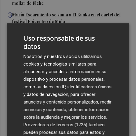
mollar de Elche
3
María Escarmiento se suma a El Kanka en el cartel del
festival Epicentro de Mula
4
UPCT Makers culmina con éxito un catamarán para
Uso responsable de sus
monitorizar el Mar Menor y ya prepara un dron
datos
submarino autónomo
Nosotros y nuestros socios utilizamos
5
Una batea clochinera se hunde y otra sufre daños en un
cookies y tecnologías similares para
incidente con un buque en el puerto de Valencia
almacenar y acceder a información en su
dispositivo y procesar datos personales,
como su dirección IP, identificadores únicos
y datos de navegación, para ofrecer
anuncios y contenido personalizados, medir
Recibe toda la actualidad de
anuncios y contenido, obtener información
Plaza Podcast en tu correo
sobre la audiencia y mejorar los servicios.
Proveedores de terceros (1725)
también
Quiero suscribirme
pueden procesar sus datos para estos y