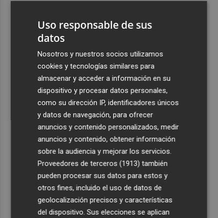
3
La Región de Murcia celebra la Semana de la Juventud
Uso responsable de sus
con cinco días de actividades
datos
4
La Todolella recibe 340.000 euros del Consell para
reabrir la ermita de Sant Cristòfol tras su cierre en 2021
Nosotros y nuestros socios utilizamos
cookies y tecnologías similares para
5
El Xixo Xixero llena de tradición y ambiente la Playa
almacenar y acceder a información en su
Casablanca de Almenara
dispositivo y procesar datos personales,
como su dirección IP, identificadores únicos
y datos de navegación, para ofrecer
anuncios y contenido personalizados, medir
anuncios y contenido, obtener información
Recibe toda la actualidad de
sobre la audiencia y mejorar los servicios.
Proveedores de terceros (1913)
también
Plaza Podcast en tu correo
pueden procesar sus datos para estos y
Quiero suscribirme
otros fines, incluido el uso de datos de
geolocalización precisos y características
del dispositivo. Sus elecciones se aplican