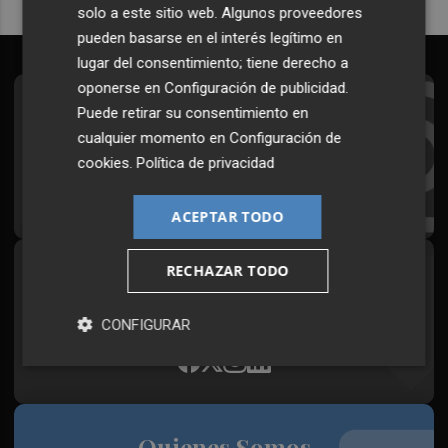
solo a este sitio web. Algunos proveedores
pueden basarse en el interés legítimo en
lugar del consentimiento; tiene derecho a
oponerse en
Configuración de publicidad
.
Suscríbete al Boletín
Puede retirar su consentimiento en
cualquier momento en
Configuración de
Todos los días a primera hora en tu email
cookies
.
Política de privacidad
¡Quiero suscribirme!
ACEPTAR TODO
RECHAZAR TODO
Síguenos en redes
Plaza Podcast, desde cualquier medio
CONFIGURAR
Quienes Somos