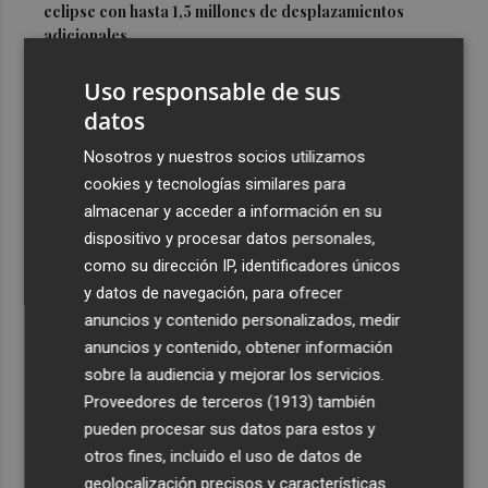
eclipse con hasta 1,5 millones de desplazamientos
adicionales
3
Los equipos de extinción afrontan horas "vitales" en
Uso responsable de sus
Tírig para trabajar con medios aéreos
datos
4
La Guardia Civil desplegará un dispositivo especial de
Nosotros y nuestros socios utilizamos
seguridad por el eclipse del día 12, con más de 24.000
cookies y tecnologías similares para
efectivos
almacenar y acceder a información en su
5
El Ayuntamiento de València lanza un decálogo para
dispositivo y procesar datos personales,
seguir el eclipse con seguridad
como su dirección IP, identificadores únicos
y datos de navegación, para ofrecer
anuncios y contenido personalizados, medir
anuncios y contenido, obtener información
sobre la audiencia y mejorar los servicios.
Proveedores de terceros (1913)
también
Recibe toda la actualidad de
pueden procesar sus datos para estos y
Plaza Podcast en tu correo
otros fines, incluido el uso de datos de
geolocalización precisos y características
Quiero suscribirme