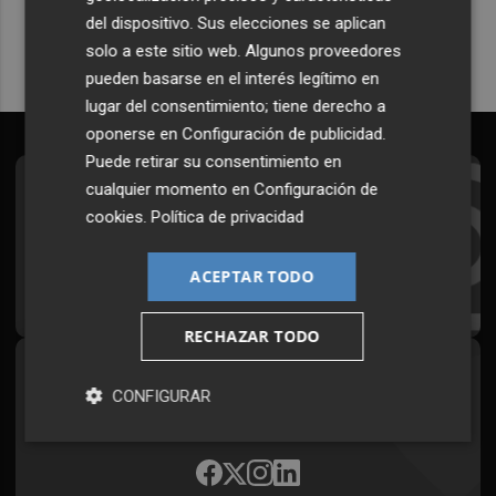
del dispositivo. Sus elecciones se aplican
solo a este sitio web. Algunos proveedores
pueden basarse en el interés legítimo en
lugar del consentimiento; tiene derecho a
oponerse en
Configuración de publicidad
.
Puede retirar su consentimiento en
cualquier momento en
Configuración de
Suscríbete al Boletín
cookies
.
Política de privacidad
Todos los días a primera hora en tu email
ACEPTAR TODO
¡Quiero suscribirme!
RECHAZAR TODO
Síguenos en redes
CONFIGURAR
Plaza Podcast, desde cualquier medio