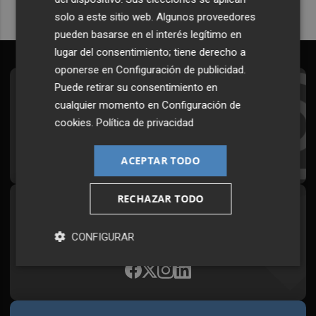
solo a este sitio web. Algunos proveedores
pueden basarse en el interés legítimo en
lugar del consentimiento; tiene derecho a
oponerse en
Configuración de publicidad
.
Puede retirar su consentimiento en
Suscríbete al Boletín
cualquier momento en
Configuración de
Todos los días a primera hora en tu email
cookies
.
Política de privacidad
¡Quiero suscribirme!
ACEPTAR TODO
RECHAZAR TODO
Síguenos en redes
Plaza Podcast, desde cualquier medio
CONFIGURAR