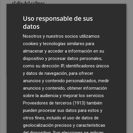
el día del eclipse
3
Company: “Estamos comenzando a ver el equipo que
Uso responsable de sus
queremos ver en la Liga”
datos
4
Ocho helicópteros, un avión y más de 100 brigadas se
Nosotros y nuestros socios utilizamos
movilizan en Moratalla por un incendio forestal
cookies y tecnologías similares para
5
Jorge Martín suma su tercera victoria 'sprint' del año y
almacenar y acceder a información en su
es más líder
dispositivo y procesar datos personales,
como su dirección IP, identificadores únicos
y datos de navegación, para ofrecer
anuncios y contenido personalizados, medir
anuncios y contenido, obtener información
sobre la audiencia y mejorar los servicios.
Recibe toda la actualidad de
Proveedores de terceros (1913)
también
Plaza Podcast en tu correo
pueden procesar sus datos para estos y
otros fines, incluido el uso de datos de
Quiero suscribirme
geolocalización precisos y características
del dispositivo. Sus elecciones se aplican