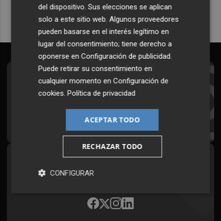
del dispositivo. Sus elecciones se aplican
solo a este sitio web. Algunos proveedores
pueden basarse en el interés legítimo en
lugar del consentimiento; tiene derecho a
oponerse en
Configuración de publicidad
.
Puede retirar su consentimiento en
Suscríbete al Boletín
cualquier momento en
Configuración de
cookies
.
Política de privacidad
Todos los días a primera hora en tu email
ACEPTAR TODO
¡Quiero suscribirme!
RECHAZAR TODO
Síguenos en redes
CONFIGURAR
Plaza Podcast, desde cualquier medio