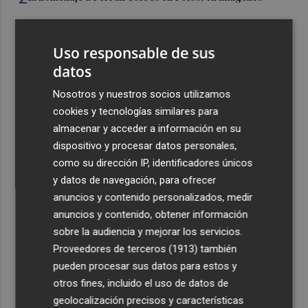
3
Ferran Torres, recibido con un baño de masas en su
Uso responsable de sus
pueblo: "Allá donde voy siempre digo que soy de Foios"
datos
4
Foios se vuelca con Ferran Torres
Nosotros y nuestros socios utilizamos
cookies y tecnologías similares para
5
Las '200 vidas' que llevaron a Paco Rabal de Águilas a la
almacenar y acceder a información en su
cima del cine: un documental recupera la voz y la mirada
dispositivo y procesar datos personales,
del actor
como su dirección IP, identificadores únicos
y datos de navegación, para ofrecer
anuncios y contenido personalizados, medir
anuncios y contenido, obtener información
sobre la audiencia y mejorar los servicios.
Recibe toda la actualidad de
Proveedores de terceros (1913)
también
pueden procesar sus datos para estos y
Plaza Podcast en tu correo
otros fines, incluido el uso de datos de
Quiero suscribirme
geolocalización precisos y características