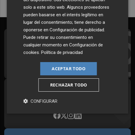
solo a este sitio web. Algunos proveedores
pueden basarse en el interés legítimo en
lugar del consentimiento; tiene derecho a
oponerse en
Configuración de publicidad
.
Puede retirar su consentimiento en
Suscríbete al Boletín
cualquier momento en
Configuración de
Todos los días a primera hora en tu email
cookies
.
Política de privacidad
¡Quiero suscribirme!
ACEPTAR TODO
RECHAZAR TODO
Síguenos en redes
Plaza Podcast, desde cualquier medio
CONFIGURAR