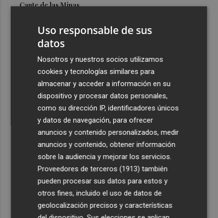
Cante de las Minas
3
El Castell de l'Olla de Altea 2026, en imágenes
Uso responsable de sus
datos
4
El Villarreal pone el broche de oro a la pretemporada
Nosotros y nuestros socios utilizamos
con una victoria contra el Galatasaray
cookies y tecnologías similares para
5
Kiat Lim preside por primera vez un partido en Mestalla
almacenar y acceder a información en su
dispositivo y procesar datos personales,
como su dirección IP, identificadores únicos
y datos de navegación, para ofrecer
anuncios y contenido personalizados, medir
anuncios y contenido, obtener información
sobre la audiencia y mejorar los servicios.
Recibe toda la actualidad de
Proveedores de terceros (1913)
también
Plaza Podcast en tu correo
pueden procesar sus datos para estos y
otros fines, incluido el uso de datos de
Quiero suscribirme
geolocalización precisos y características
del dispositivo. Sus elecciones se aplican