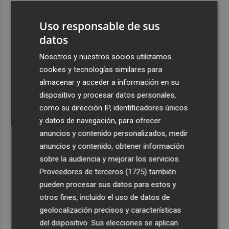
3
La cuenta atrás para Albir Wine Lover ya está en marcha:
Uso responsable de sus
entradas a la venta y aforo limitado
datos
4
El Campello invierte 1,6 millones en la primera fase de la
'operación asfalto', que ya está en licitación
Nosotros y nuestros socios utilizamos
cookies y tecnologías similares para
5
La magia de Terra Mítica se vive de noche durante el mes
almacenar y acceder a información en su
de agosto con Summer Nights
dispositivo y procesar datos personales,
como su dirección IP, identificadores únicos
y datos de navegación, para ofrecer
anuncios y contenido personalizados, medir
anuncios y contenido, obtener información
Recibe toda la actualidad de
sobre la audiencia y mejorar los servicios.
Proveedores de terceros (1725)
también
Plaza Podcast en tu correo
pueden procesar sus datos para estos y
Quiero suscribirme
otros fines, incluido el uso de datos de
geolocalización precisos y características
del dispositivo. Sus elecciones se aplican