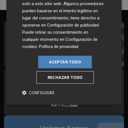
solo a este sitio web. Algunos proveedores
pueden basarse en el interés legítimo en
lugar del consentimiento; tiene derecho a
oponerse en
Configuración de publicidad
.
Suscríbete al Boletín
Puede retirar su consentimiento en
cualquier momento en
Configuración de
Todos los días a primera hora en tu email
cookies
.
Política de privacidad
¡Quiero suscribirme!
ACEPTAR TODO
RECHAZAR TODO
Síguenos en redes
Plaza Podcast, desde cualquier medio
CONFIGURAR
Quienes Somos