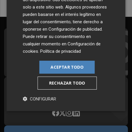
solo a este sitio web. Algunos proveedores
pueden basarse en el interés legítimo en
lugar del consentimiento; tiene derecho a
oponerse en
Configuración de publicidad
.
Puede retirar su consentimiento en
Suscríbete al Boletín
cualquier momento en
Configuración de
Todos los días a primera hora en tu email
cookies
.
Política de privacidad
¡Quiero suscribirme!
ACEPTAR TODO
RECHAZAR TODO
Síguenos en redes
Plaza Podcast, desde cualquier medio
CONFIGURAR