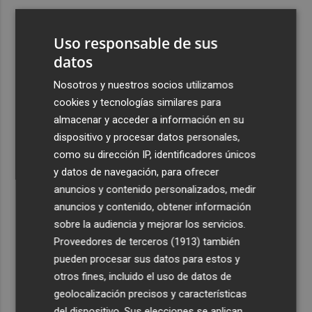
3
Kiat Lim preside por primera vez un partido en Mestalla
Uso responsable de sus
4
datos
El once del Valencia CF para el último Trofeu Taronja de
Mestalla
Nosotros y nuestros socios utilizamos
5
Aemet prevé peligro de incendios "muy alto" o
cookies y tecnologías similares para
"extremo" en la mayor parte de la Península y Baleares
almacenar y acceder a información en su
el día del eclipse
dispositivo y procesar datos personales,
como su dirección IP, identificadores únicos
y datos de navegación, para ofrecer
anuncios y contenido personalizados, medir
anuncios y contenido, obtener información
sobre la audiencia y mejorar los servicios.
Recibe toda la actualidad de
Proveedores de terceros (1913)
también
Plaza Podcast en tu correo
pueden procesar sus datos para estos y
otros fines, incluido el uso de datos de
Quiero suscribirme
geolocalización precisos y características
del dispositivo. Sus elecciones se aplican