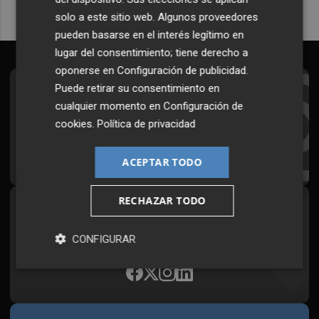
solo a este sitio web. Algunos proveedores
pueden basarse en el interés legítimo en
lugar del consentimiento; tiene derecho a
oponerse en
Configuración de publicidad
.
Puede retirar su consentimiento en
Suscríbete al Boletín
cualquier momento en
Configuración de
Todos los días a primera hora en tu email
cookies
.
Política de privacidad
¡Quiero suscribirme!
ACEPTAR TODO
RECHAZAR TODO
Síguenos en redes
Plaza Podcast, desde cualquier medio
CONFIGURAR