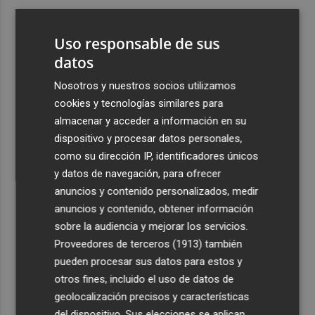
3
Bétera lleva su ‘aroma de somni’ a todos los rincones de
la Comunitat
Uso responsable de sus
4
datos
Xàtiva restringirá el acceso al Castillo con vehículos
particulares durante el eclipse del próximo 12 de agosto
Nosotros y nuestros socios utilizamos
5
La convocatoria europea de gigafactorías de IA puede
cookies y tecnologías similares para
activar una cadena industrial en centros de datos,
almacenar y acceder a información en su
energía, 'cloud' y ciberseguridad
dispositivo y procesar datos personales,
como su dirección IP, identificadores únicos
y datos de navegación, para ofrecer
anuncios y contenido personalizados, medir
anuncios y contenido, obtener información
sobre la audiencia y mejorar los servicios.
Recibe toda la actualidad de
Proveedores de terceros (1913)
también
Plaza Podcast en tu correo
pueden procesar sus datos para estos y
otros fines, incluido el uso de datos de
Quiero suscribirme
geolocalización precisos y características
del dispositivo. Sus elecciones se aplican