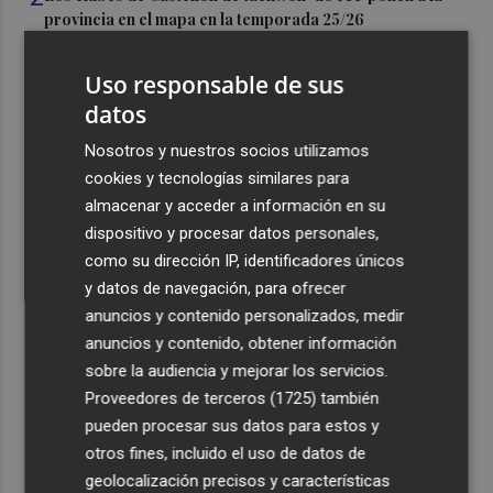
provincia en el mapa en la temporada 25/26
3
El Valencia presenta la programación del Trofeu
Uso responsable de sus
Taronja
datos
4
Bétera adquiere 10 emisoras TETRA destinadas a
Nosotros y nuestros socios utilizamos
Protección Civil para optimizar la coordinación en
emergencias
cookies y tecnologías similares para
almacenar y acceder a información en su
5
La incertidumbre de las nuevas generaciones del
dispositivo y procesar datos personales,
Mercado Central: "El futuro se lo comen los turistas"
como su dirección IP, identificadores únicos
y datos de navegación, para ofrecer
anuncios y contenido personalizados, medir
anuncios y contenido, obtener información
sobre la audiencia y mejorar los servicios.
Recibe toda la actualidad de
Proveedores de terceros (1725)
también
pueden procesar sus datos para estos y
Plaza Podcast en tu correo
otros fines, incluido el uso de datos de
Quiero suscribirme
geolocalización precisos y características