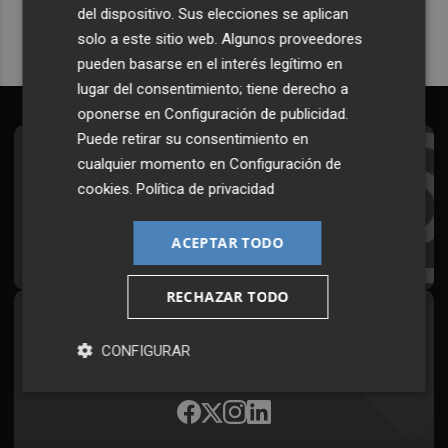
del dispositivo. Sus elecciones se aplican
solo a este sitio web. Algunos proveedores
pueden basarse en el interés legítimo en
lugar del consentimiento; tiene derecho a
oponerse en
Configuración de publicidad
.
Puede retirar su consentimiento en
Suscríbete al Boletín
cualquier momento en
Configuración de
cookies
.
Política de privacidad
Todos los días a primera hora en tu email
ACEPTAR TODO
¡Quiero suscribirme!
RECHAZAR TODO
Síguenos en redes
CONFIGURAR
Plaza Podcast, desde cualquier medio