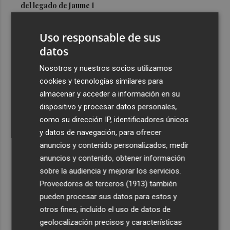
del legado de Jaume I
3
Una gran cadena humana de cariño y reivindicación se
Uso responsable de sus
vuelve a abrazar en las playas por el Mar Menor
datos
4
Levantan el confinamiento del municipio castellonense
de Sierra Engarcerán por el incendio
Nosotros y nuestros socios utilizamos
cookies y tecnologías similares para
5
Juan Tallón, Marta Jiménez Serrano o Juan Evaristo Valls
almacenar y acceder a información en su
Boix, protagonistas de la programación de agosto de
dispositivo y procesar datos personales,
Entre Libros en Benicàssim
como su dirección IP, identificadores únicos
y datos de navegación, para ofrecer
anuncios y contenido personalizados, medir
anuncios y contenido, obtener información
sobre la audiencia y mejorar los servicios.
Recibe toda la actualidad de
Proveedores de terceros (1913)
también
Plaza Podcast en tu correo
pueden procesar sus datos para estos y
otros fines, incluido el uso de datos de
Quiero suscribirme
geolocalización precisos y características