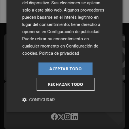
del dispositivo. Sus elecciones se aplican
solo a este sitio web. Algunos proveedores
pueden basarse en el interés legítimo en
lugar del consentimiento; tiene derecho a
oponerse en
Configuración de publicidad
.
Puede retirar su consentimiento en
Suscríbete al Boletín
cualquier momento en
Configuración de
cookies
.
Política de privacidad
Todos los días a primera hora en tu email
¡Quiero suscribirme!
ACEPTAR TODO
RECHAZAR TODO
Síguenos en redes
CONFIGURAR
Plaza Podcast, desde cualquier medio