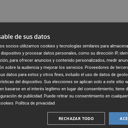
able de sus datos
os socios utilizamos cookies y tecnologías similares para almacena
dispositivo y procesar datos personales, como su dirección IP, iden
ción, para ofrecer anuncios y contenido personalizados, medir anun
n sobre la audiencia y mejorar los servicios.
Proveedores de tercer
s datos para estos y otros fines, incluido el uso de datos de geolo
rísticas del dispositivo. Sus elecciones se aplican solo a este sitio
 basarse en el interés legítimo en lugar del consentimiento; tiene 
guración de publicidad
. Puede retirar su consentimiento en cualqu
Recibe toda la actualidad de
cookies
.
Política de privacidad
Plaza Podcast en tu correo
RECHAZAR TODO
ACE