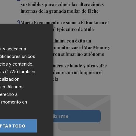
sostenibles para reducir las alteraciones
internas de la granada mollar de Elche
3
María Escarmiento se suma a El Kanka en el
cartel del festival Epicentro de Mula
4
UPCT Makers culmina con éxito un
catamarán para monitorizar el Mar Menor y
r y acceder a
ya prepara un dron submarino autónomo
tificadores únicos
cios y contenido,
5
Una batea clochinera se hunde y otra sufre
os (1725)
también
daños en un incidente con un buque en el
calización
puerto de Valencia
 web. Algunos
derecho a
ier momento en
Quiero suscribirme
PTAR TODO