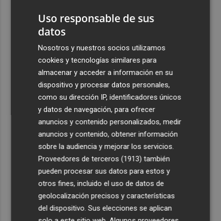
seguridad alarma a gobiernos y empresas
Uso responsable de sus
4
El eclipse solar dispara el turismo y las búsquedas de
datos
alojamiento crecen hasta un 500%
Nosotros y nuestros socios utilizamos
5
El cubano Papillo triunfa en el certamen del Trovo
cookies y tecnologías similares para
Pascual García-Mateos de La Unión
almacenar y acceder a información en su
dispositivo y procesar datos personales,
como su dirección IP, identificadores únicos
y datos de navegación, para ofrecer
anuncios y contenido personalizados, medir
anuncios y contenido, obtener información
Recibe toda la actualidad de
sobre la audiencia y mejorar los servicios.
Plaza Podcast en tu correo
Proveedores de terceros (1913)
también
pueden procesar sus datos para estos y
Quiero suscribirme
otros fines, incluido el uso de datos de
geolocalización precisos y características
del dispositivo. Sus elecciones se aplican
solo a este sitio web. Algunos proveedores