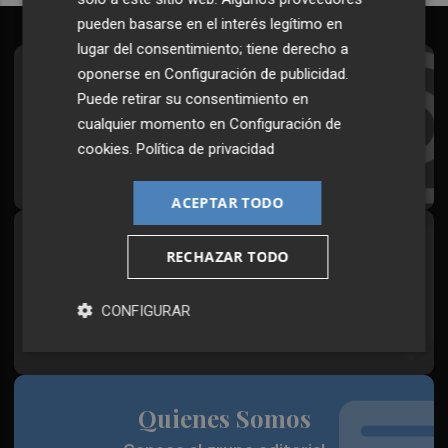
pueden basarse en el interés legítimo en
lugar del consentimiento; tiene derecho a
oponerse en
Configuración de publicidad
.
Suscríbete al Boletín
Puede retirar su consentimiento en
Todos los días a primera hora en tu email
cualquier momento en
Configuración de
cookies
.
Política de privacidad
¡Quiero suscribirme!
ACEPTAR TODO
Síguenos en redes
RECHAZAR TODO
Plaza Podcast, desde cualquier medio
CONFIGURAR
Quienes Somos