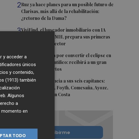
2
Ruz ya hace planes para un posible futuro de
Clarisas, más allá de la rehabilitación:
¿retorno de la Dama?
3
ViviFind, el buscador inmobiliario con IA
surgido del PCUMH, prepara sus primeras
alianzas con el sector
4
Castelló apuesta por convertir el eclipse en
r y acceder a
un referente científico: recibirá a un gran
tificadores únicos
equipo de expertos
cios y contenido,
os (1913)
5
también
El Villarreal anuncia a sus seis capitanes:
calización
Gerard Moreno, Foyth, Comesaña, Ayoze,
Cardona y Logan Costa
 web. Algunos
derecho a
ier momento en
Quiero suscribirme
PTAR TODO