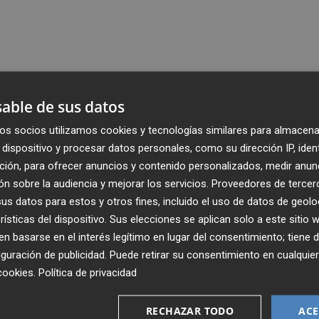
able de sus datos
os socios utilizamos cookies y tecnologías similares para almacena
dispositivo y procesar datos personales, como su dirección IP, iden
ción, para ofrecer anuncios y contenido personalizados, medir anun
n sobre la audiencia y mejorar los servicios.
Proveedores de tercer
s datos para estos y otros fines, incluido el uso de datos de geolo
rísticas del dispositivo. Sus elecciones se aplican solo a este sitio
 basarse en el interés legítimo en lugar del consentimiento; tiene 
guración de publicidad
. Puede retirar su consentimiento en cualqu
cookies
.
Política de privacidad
Recibe toda la actualidad de
Plaza Podcast en tu correo
RECHAZAR TODO
ACE