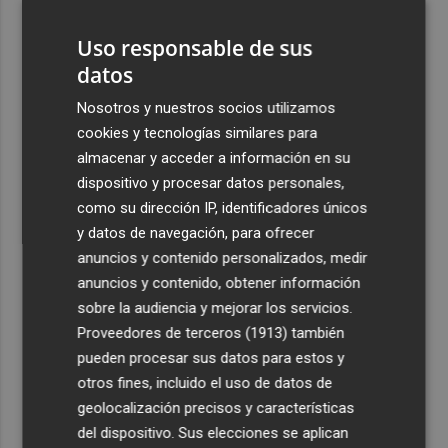
gastronomía como reclamo
Uso responsable de sus
4
Retiran vertidos incontrolados de fibrocemento en La
datos
Aljorra, La Palma, Los Belones, Torreciega, El Palmero,
Los Chorrillos y La Aparecida
Nosotros y nuestros socios utilizamos
cookies y tecnologías similares para
5
El eclipse del 12 de agosto será "un espectáculo visual" y
almacenar y acceder a información en su
permitirá ver las perseidas "de día"
dispositivo y procesar datos personales,
como su dirección IP, identificadores únicos
y datos de navegación, para ofrecer
anuncios y contenido personalizados, medir
anuncios y contenido, obtener información
Recibe toda la actualidad de
sobre la audiencia y mejorar los servicios.
Plaza Podcast en tu correo
Proveedores de terceros (1913)
también
pueden procesar sus datos para estos y
Quiero suscribirme
otros fines, incluido el uso de datos de
geolocalización precisos y características
del dispositivo. Sus elecciones se aplican