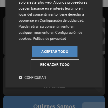
solo a este sitio web. Algunos proveedores
pueden basarse en el interés legítimo en
lugar del consentimiento; tiene derecho a
oponerse en
Configuración de publicidad
.
Suscríbete al Boletín
Puede retirar su consentimiento en
cualquier momento en
Configuración de
Todos los días a primera hora en tu email
cookies
.
Política de privacidad
¡Quiero suscribirme!
ACEPTAR TODO
RECHAZAR TODO
Síguenos en redes
Plaza Podcast, desde cualquier medio
CONFIGURAR
Quienes Somos