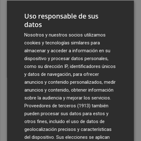
3
La Región de Murcia es la cuarta provincia que más
Uso responsable de sus
exporta a África: Marruecos, el primer destino
datos
4
La Región de Murcia celebra la Semana de la Juventud
con cinco días de actividades
Nosotros y nuestros socios utilizamos
cookies y tecnologías similares para
5
El coste de la vivienda: 1.338 € netos al mes, el salario
almacenar y acceder a información en su
mínimo para poder comprar una vivienda en Castellón
dispositivo y procesar datos personales,
como su dirección IP, identificadores únicos
y datos de navegación, para ofrecer
anuncios y contenido personalizados, medir
anuncios y contenido, obtener información
Recibe toda la actualidad de
sobre la audiencia y mejorar los servicios.
Proveedores de terceros (1913)
también
Plaza Podcast en tu correo
pueden procesar sus datos para estos y
Quiero suscribirme
otros fines, incluido el uso de datos de
geolocalización precisos y características
del dispositivo. Sus elecciones se aplican