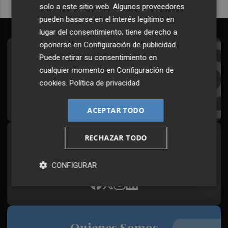
solo a este sitio web. Algunos proveedores
pueden basarse en el interés legítimo en
lugar del consentimiento; tiene derecho a
oponerse en
Configuración de publicidad
.
Suscríbete al Boletín
Puede retirar su consentimiento en
cualquier momento en
Configuración de
Todos los días a primera hora en tu email
cookies
.
Política de privacidad
¡Quiero suscribirme!
ACEPTAR TODO
RECHAZAR TODO
Síguenos en redes
Plaza Podcast, desde cualquier medio
CONFIGURAR
Quienes Somos