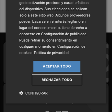
geolocalización precisos y características
Quiero suscribirme
del dispositivo. Sus elecciones se aplican
solo a este sitio web. Algunos proveedores
pueden basarse en el interés legítimo en
lugar del consentimiento; tiene derecho a
oponerse en
Configuración de publicidad
.
Puede retirar su consentimiento en
cualquier momento en
Configuración de
Suscríbete al Boletín
cookies
.
Política de privacidad
Todos los días a primera hora en tu email
ACEPTAR TODO
¡Quiero suscribirme!
RECHAZAR TODO
Síguenos en redes
CONFIGURAR
Plaza Podcast, desde cualquier medio