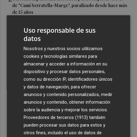
de "Camí Serratella-Marge", paralizado desde hace más
de 15 años
3
Simó destaca el impulso del Gobierno al alquiler
Uso responsable de sus
asequible en Castelló frente "a los pisos de 200.000
datos
euros de Carrasco"
4
Nosotros y nuestros socios utilizamos
Castelló adjudica a Civicons por 600.500 euros las
obras de reforma de la tenencia de alcaldía sur
cookies y tecnologías similares para
almacenar y acceder a información en su
5
Castelló acelera el montaje de la infraestructura en las
dispositivo y procesar datos personales,
playas y el Planetari del eclipse para convertirlo en "un
como su dirección IP, identificadores únicos
evento histórico"
y datos de navegación, para ofrecer
anuncios y contenido personalizados, medir
anuncios y contenido, obtener información
sobre la audiencia y mejorar los servicios.
Proveedores de terceros (1913)
también
Recibe toda la actualidad de
pueden procesar sus datos para estos y
Plaza Podcast en tu correo
otros fines, incluido el uso de datos de