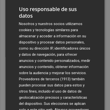
accionista de ACS y eleva su participación al 15%
Uso responsable de sus
4
La Femp se coordina con los gobiernos locales para el
datos
eclipse solar del 12 de agosto
Nosotros y nuestros socios utilizamos
5
El incendio del Cerro Maestre de Jumilla activa el Plan
cookies y tecnologías similares para
Infomur en situación 1
almacenar y acceder a información en su
dispositivo y procesar datos personales,
como su dirección IP, identificadores únicos
y datos de navegación, para ofrecer
anuncios y contenido personalizados, medir
anuncios y contenido, obtener información
Recibe toda la actualidad de
sobre la audiencia y mejorar los servicios.
Plaza Podcast en tu correo
Proveedores de terceros (1913)
también
pueden procesar sus datos para estos y
Quiero suscribirme
otros fines, incluido el uso de datos de
geolocalización precisos y características
del dispositivo. Sus elecciones se aplican
solo a este sitio web. Algunos proveedores