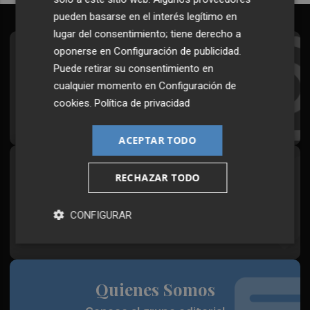
pueden basarse en el interés legítimo en
lugar del consentimiento; tiene derecho a
oponerse en
Configuración de publicidad
.
Suscríbete al Boletín
Puede retirar su consentimiento en
Todos los días a primera hora en tu email
cualquier momento en
Configuración de
cookies
.
Política de privacidad
¡Quiero suscribirme!
ACEPTAR TODO
Síguenos en redes
RECHAZAR TODO
Plaza Podcast, desde cualquier medio
CONFIGURAR
Quienes Somos