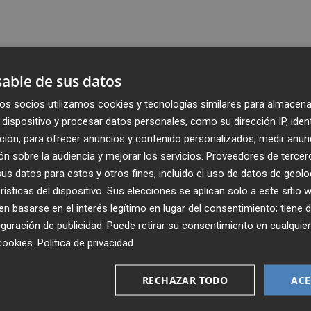
able de sus datos
os socios utilizamos cookies y tecnologías similares para almacena
dispositivo y procesar datos personales, como su dirección IP, iden
ción, para ofrecer anuncios y contenido personalizados, medir anun
n sobre la audiencia y mejorar los servicios.
Proveedores de tercer
s datos para estos y otros fines, incluido el uso de datos de geolo
rísticas del dispositivo. Sus elecciones se aplican solo a este sitio
 basarse en el interés legítimo en lugar del consentimiento; tiene 
guración de publicidad
. Puede retirar su consentimiento en cualqu
Recibe toda la actualidad de
cookies
.
Política de privacidad
Plaza Podcast en tu correo
RECHAZAR TODO
ACE