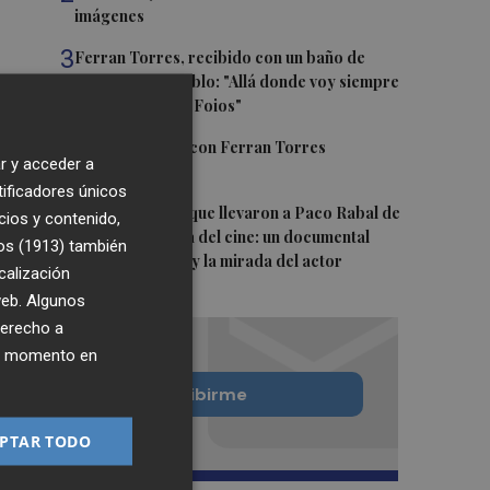
imágenes
3
Ferran Torres, recibido con un baño de
masas en su pueblo: "Allá donde voy siempre
digo que soy de Foios"
4
Foios se vuelca con Ferran Torres
r y acceder a
tificadores únicos
5
Las '200 vidas' que llevaron a Paco Rabal de
cios y contenido,
Águilas a la cima del cine: un documental
os (1913)
también
recupera la voz y la mirada del actor
calización
 web. Algunos
derecho a
ier momento en
Quiero suscribirme
PTAR TODO