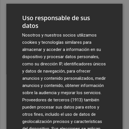
3
ViviFind, el buscador inmobiliario con IA surgido del
PCUMH, prepara sus primeras alianzas con el sector
Uso responsable de sus
4
datos
Castelló apuesta por convertir el eclipse en un referente
científico: recibirá a un gran equipo de expertos
Nosotros y nuestros socios utilizamos
5
El Villarreal anuncia a sus seis capitanes: Gerard
cookies y tecnologías similares para
Moreno, Foyth, Comesaña, Ayoze, Cardona y Logan
almacenar y acceder a información en su
Costa
dispositivo y procesar datos personales,
como su dirección IP, identificadores únicos
y datos de navegación, para ofrecer
anuncios y contenido personalizados, medir
anuncios y contenido, obtener información
sobre la audiencia y mejorar los servicios.
Recibe toda la actualidad de
Proveedores de terceros (1913)
también
Plaza Podcast en tu correo
pueden procesar sus datos para estos y
otros fines, incluido el uso de datos de
Quiero suscribirme
geolocalización precisos y características
del dispositivo. Sus elecciones se aplican