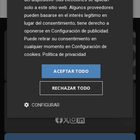
solo a este sitio web. Algunos proveedores
pueden basarse en el interés legítimo en
lugar del consentimiento; tiene derecho a
oponerse en
Configuración de publicidad
.
Puede retirar su consentimiento en
Suscríbete al Boletín
cualquier momento en
Configuración de
Todos los días a primera hora en tu email
cookies
.
Política de privacidad
¡Quiero suscribirme!
ACEPTAR TODO
RECHAZAR TODO
Síguenos en redes
Plaza Podcast, desde cualquier medio
CONFIGURAR