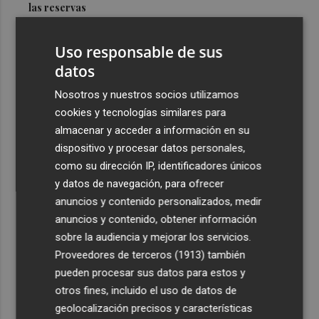
las reservas
3
La Diputación reduce en más de dos meses el tiempo
Uso responsable de sus
previsto de corte de la CV-560 por las obras del puente
de Càrcer
datos
4
Roig Arena estrena un festival de house de más de 10
Nosotros y nuestros socios utilizamos
horas con Folamour, Dan Shake o The Basement
cookies y tecnologías similares para
almacenar y acceder a información en su
5
Italia rechaza el ultimátum de España y no reevaluará la
dispositivo y procesar datos personales,
suspensión de Schengen hasta el 15 de agosto
como su dirección IP, identificadores únicos
y datos de navegación, para ofrecer
anuncios y contenido personalizados, medir
anuncios y contenido, obtener información
sobre la audiencia y mejorar los servicios.
Recibe toda la actualidad de
Proveedores de terceros (1913)
también
Plaza Podcast en tu correo
pueden procesar sus datos para estos y
otros fines, incluido el uso de datos de
Quiero suscribirme
geolocalización precisos y características