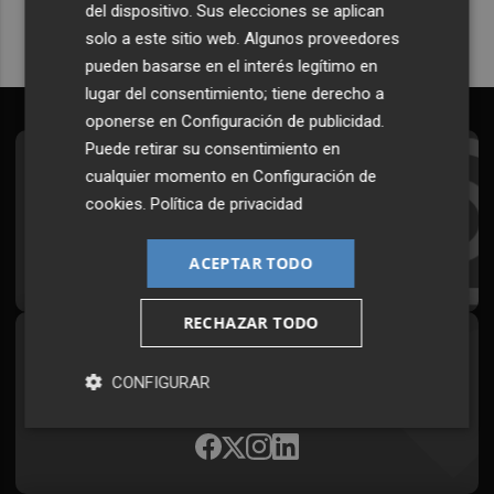
del dispositivo. Sus elecciones se aplican
solo a este sitio web. Algunos proveedores
pueden basarse en el interés legítimo en
lugar del consentimiento; tiene derecho a
oponerse en
Configuración de publicidad
.
Puede retirar su consentimiento en
Suscríbete al Boletín
cualquier momento en
Configuración de
cookies
.
Política de privacidad
Todos los días a primera hora en tu email
¡Quiero suscribirme!
ACEPTAR TODO
RECHAZAR TODO
Síguenos en redes
CONFIGURAR
Plaza Podcast, desde cualquier medio