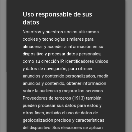
pueblo: "Allá donde voy siempre digo que soy de Foios"
Uso responsable de sus
4
Foios se vuelca con Ferran Torres
datos
Nosotros y nuestros socios utilizamos
5
Las '200 vidas' que llevaron a Paco Rabal de Águilas a la
cookies y tecnologías similares para
cima del cine: un documental recupera la voz y la mirada
almacenar y acceder a información en su
del actor
dispositivo y procesar datos personales,
como su dirección IP, identificadores únicos
y datos de navegación, para ofrecer
anuncios y contenido personalizados, medir
anuncios y contenido, obtener información
Recibe toda la actualidad de
sobre la audiencia y mejorar los servicios.
Plaza Podcast en tu correo
Proveedores de terceros (1913)
también
pueden procesar sus datos para estos y
Quiero suscribirme
otros fines, incluido el uso de datos de
geolocalización precisos y características
del dispositivo. Sus elecciones se aplican