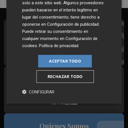
solo a este sitio web. Algunos proveedores
pueden basarse en el interés legítimo en
lugar del consentimiento; tiene derecho a
oponerse en
Configuración de publicidad
.
Suscríbete al Boletín
Puede retirar su consentimiento en
cualquier momento en
Configuración de
Todos los días a primera hora en tu email
cookies
.
Política de privacidad
¡Quiero suscribirme!
ACEPTAR TODO
RECHAZAR TODO
Síguenos en redes
Plaza Podcast, desde cualquier medio
CONFIGURAR
Quienes Somos