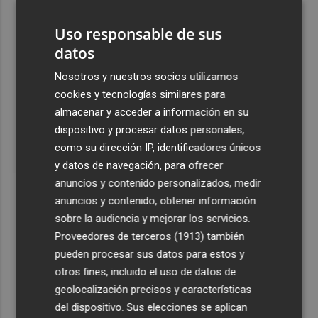
3
Entidades del Camp d'Elx reclaman más protagonismo
en las fiestas para la Ufece y conciertos en valenciano
Uso responsable de sus
datos
4
El Ibex 35 sube un 2% la primera semana de agosto tras
conquistar los históricos 20.000 puntos
Nosotros y nuestros socios utilizamos
cookies y tecnologías similares para
5
Valencia Basket abrirá la EuroLeague Women en casa
almacenar y acceder a información en su
ante Fenerbahce Opet
dispositivo y procesar datos personales,
como su dirección IP, identificadores únicos
y datos de navegación, para ofrecer
anuncios y contenido personalizados, medir
anuncios y contenido, obtener información
Recibe toda la actualidad de
sobre la audiencia y mejorar los servicios.
Plaza Podcast en tu correo
Proveedores de terceros (1913)
también
pueden procesar sus datos para estos y
Quiero suscribirme
otros fines, incluido el uso de datos de
geolocalización precisos y características
del dispositivo. Sus elecciones se aplican