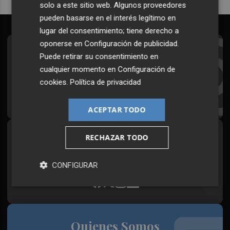
solo a este sitio web. Algunos proveedores
pueden basarse en el interés legítimo en
lugar del consentimiento; tiene derecho a
oponerse en
Configuración de publicidad
.
Suscríbete al Boletín
Puede retirar su consentimiento en
cualquier momento en
Configuración de
Todos los días a primera hora en tu email
cookies
.
Política de privacidad
¡Quiero suscribirme!
ACEPTAR TODO
RECHAZAR TODO
Síguenos en redes
Plaza Podcast, desde cualquier medio
CONFIGURAR
Quienes Somos