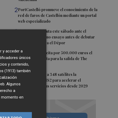
2
PortCastelló promueve el conocimiento de la
red de faros de Castellón mediante un portal
web especializado
3
El Elche CF disputa este sábado ante el
Toulouse su último ensayo antes de debutar
en La Liga contra el Dépor
r y acceder a
4
La Generalitat licita por 500.000 euros el
tificadores únicos
alquiler de la flota para la salida de The
cios y contenido,
Ocean Race
os (1913)
también
5
Bruselas amplía a 348 satélites la
calización
constelación IRIS2 para acelerar el
 web. Algunos
despliegue de sus servicios desde 2029
derecho a
ier momento en
PTAR TODO