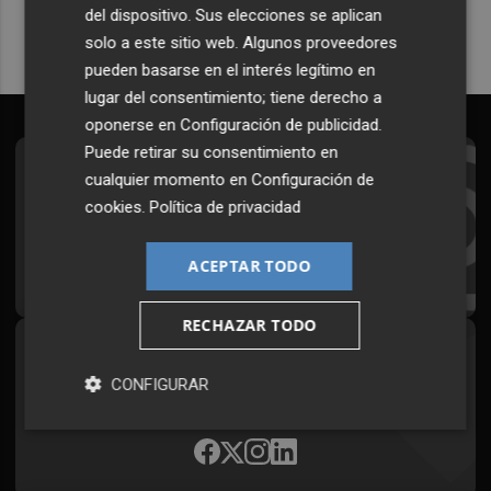
del dispositivo. Sus elecciones se aplican
solo a este sitio web. Algunos proveedores
pueden basarse en el interés legítimo en
lugar del consentimiento; tiene derecho a
oponerse en
Configuración de publicidad
.
Puede retirar su consentimiento en
Suscríbete al Boletín
cualquier momento en
Configuración de
cookies
.
Política de privacidad
Todos los días a primera hora en tu email
ACEPTAR TODO
¡Quiero suscribirme!
RECHAZAR TODO
Síguenos en redes
CONFIGURAR
Plaza Podcast, desde cualquier medio