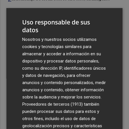
3
Ferran Torres, recibido con un baño de masas en su
Uso responsable de sus
pueblo: "Allá donde voy siempre digo que soy de Foios"
datos
4
Foios se vuelca con Ferran Torres
Nosotros y nuestros socios utilizamos
cookies y tecnologías similares para
5
Las '200 vidas' que llevaron a Paco Rabal de Águilas a la
almacenar y acceder a información en su
cima del cine: un documental recupera la voz y la mirada
dispositivo y procesar datos personales,
del actor
como su dirección IP, identificadores únicos
y datos de navegación, para ofrecer
anuncios y contenido personalizados, medir
anuncios y contenido, obtener información
sobre la audiencia y mejorar los servicios.
Recibe toda la actualidad de
Proveedores de terceros (1913)
también
pueden procesar sus datos para estos y
Plaza Podcast en tu correo
otros fines, incluido el uso de datos de
Quiero suscribirme
geolocalización precisos y características