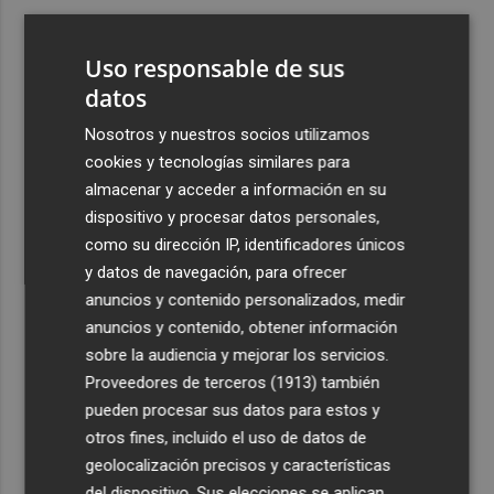
3
Ferran Torres, recibido con un baño de masas en su
pueblo: "Allá donde voy siempre digo que soy de Foios"
Uso responsable de sus
4
datos
Foios se vuelca con Ferran Torres
Nosotros y nuestros socios utilizamos
5
Las '200 vidas' que llevaron a Paco Rabal de Águilas a la
cookies y tecnologías similares para
cima del cine: un documental recupera la voz y la mirada
almacenar y acceder a información en su
del actor
dispositivo y procesar datos personales,
como su dirección IP, identificadores únicos
y datos de navegación, para ofrecer
anuncios y contenido personalizados, medir
anuncios y contenido, obtener información
sobre la audiencia y mejorar los servicios.
Recibe toda la actualidad de
Proveedores de terceros (1913)
también
Plaza Podcast en tu correo
pueden procesar sus datos para estos y
otros fines, incluido el uso de datos de
Quiero suscribirme
geolocalización precisos y características
del dispositivo. Sus elecciones se aplican