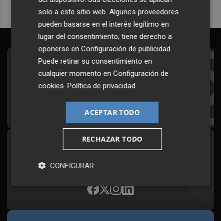
solo a este sitio web. Algunos proveedores
pueden basarse en el interés legítimo en
lugar del consentimiento; tiene derecho a
oponerse en
Configuración de publicidad
.
Puede retirar su consentimiento en
Suscríbete al Boletín
cualquier momento en
Configuración de
Todos los días a primera hora en tu email
cookies
.
Política de privacidad
¡Quiero suscribirme!
ACEPTAR TODO
RECHAZAR TODO
Síguenos en redes
Plaza Podcast, desde cualquier medio
CONFIGURAR