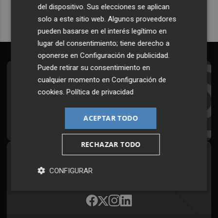
del dispositivo. Sus elecciones se aplican
solo a este sitio web. Algunos proveedores
pueden basarse en el interés legítimo en
lugar del consentimiento; tiene derecho a
oponerse en
Configuración de publicidad
.
Puede retirar su consentimiento en
Suscríbete al Boletín
cualquier momento en
Configuración de
cookies
.
Política de privacidad
Todos los días a primera hora en tu email
ACEPTAR TODO
¡Quiero suscribirme!
RECHAZAR TODO
Síguenos en redes
CONFIGURAR
Plaza Podcast, desde cualquier medio