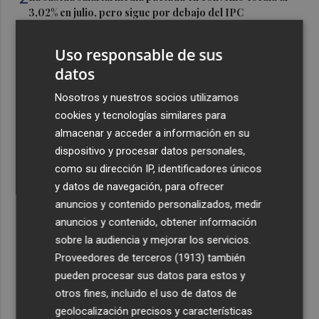
3,02% en julio, pero sigue por debajo del IPC
3
El futuro de la IA: un nuevo enfoque desde Valencia
Uso responsable de sus
aboga por la evaluación para que sea "responsable"
datos
4
La calle Cantarerías de Cartagena estrena pavimento:
Nosotros y nuestros socios utilizamos
avanza la obra de la Morería Baja como nuevo eje
peatonal hacia San Fernando
cookies y tecnologías similares para
almacenar y acceder a información en su
5
La empresa murciana Campounión renuncia al limón y
dispositivo y procesar datos personales,
trasladará su actividad a Fuente Álamo
como su dirección IP, identificadores únicos
y datos de navegación, para ofrecer
anuncios y contenido personalizados, medir
anuncios y contenido, obtener información
sobre la audiencia y mejorar los servicios.
Recibe toda la actualidad de
Proveedores de terceros (1913)
también
pueden procesar sus datos para estos y
Plaza Podcast en tu correo
otros fines, incluido el uso de datos de
Quiero suscribirme
geolocalización precisos y características