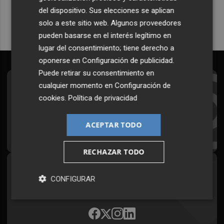
del dispositivo. Sus elecciones se aplican
solo a este sitio web. Algunos proveedores
pueden basarse en el interés legítimo en
lugar del consentimiento; tiene derecho a
oponerse en
Configuración de publicidad
.
Puede retirar su consentimiento en
cualquier momento en
Configuración de
Suscríbete al Boletín
cookies
.
Política de privacidad
Todos los días a primera hora en tu email
ACEPTAR TODO
¡Quiero suscribirme!
RECHAZAR TODO
Síguenos en redes
CONFIGURAR
Plaza Podcast, desde cualquier medio