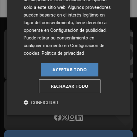
solo a este sitio web. Algunos proveedores
pueden basarse en el interés legítimo en
lugar del consentimiento; tiene derecho a
oponerse en
Configuración de publicidad
.
Puede retirar su consentimiento en
Suscríbete al Boletín
cualquier momento en
Configuración de
Todos los días a primera hora en tu email
cookies
.
Política de privacidad
¡Quiero suscribirme!
ACEPTAR TODO
RECHAZAR TODO
Síguenos en redes
Plaza Podcast, desde cualquier medio
CONFIGURAR