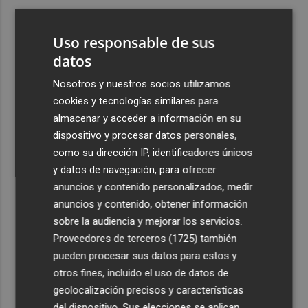
3
El PSPV denuncia la instalación de ventanas de aluminio
en el Monasterio de Santa Clara, declarado BRL
Uso responsable de sus
4
datos
Los murcianos en el extranjero harán gala de identidad
con el primer Día de las Comunidades de la Región en el
Nosotros y nuestros socios utilizamos
Exterior
cookies y tecnologías similares para
5
Fallece Andrés Gómez Mora, expresidente de Eurocaja
almacenar y acceder a información en su
Rural
dispositivo y procesar datos personales,
como su dirección IP, identificadores únicos
y datos de navegación, para ofrecer
anuncios y contenido personalizados, medir
anuncios y contenido, obtener información
sobre la audiencia y mejorar los servicios.
Recibe toda la actualidad de
Proveedores de terceros (1725)
también
Plaza Podcast en tu correo
pueden procesar sus datos para estos y
otros fines, incluido el uso de datos de
Quiero suscribirme
geolocalización precisos y características
del dispositivo. Sus elecciones se aplican