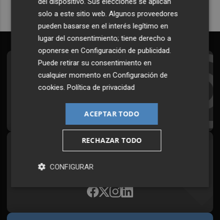
del dispositivo. Sus elecciones se aplican
solo a este sitio web. Algunos proveedores
pueden basarse en el interés legítimo en
lugar del consentimiento; tiene derecho a
oponerse en
Configuración de publicidad
.
Puede retirar su consentimiento en
Suscríbete al Boletín
cualquier momento en
Configuración de
Todos los días a primera hora en tu email
cookies
.
Política de privacidad
¡Quiero suscribirme!
ACEPTAR TODO
RECHAZAR TODO
Síguenos en redes
CONFIGURAR
Plaza Podcast, desde cualquier medio