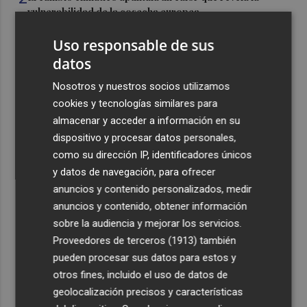
vulnerabilidad de la cosecha europea
3
Alcaraz se acerca a los ocho meses sin ganar un título
Uso responsable de sus
que pasó entre julio de 2023 y marzo de 2024
datos
4
El CACV destaca la "credibilidad alcanzada" y la
Nosotros y nuestros socios utilizamos
creación de nuevas cátedras en su primer mandato
cookies y tecnologías similares para
5
Diakhaby: “La afición debe estar más unida con el club y
almacenar y acceder a información en su
con nosotros”
dispositivo y procesar datos personales,
como su dirección IP, identificadores únicos
y datos de navegación, para ofrecer
anuncios y contenido personalizados, medir
anuncios y contenido, obtener información
sobre la audiencia y mejorar los servicios.
Recibe toda la actualidad de
Proveedores de terceros (1913)
también
Plaza Podcast en tu correo
pueden procesar sus datos para estos y
otros fines, incluido el uso de datos de
Quiero suscribirme
geolocalización precisos y características