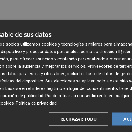
able de sus datos
os socios utilizamos cookies y tecnologías similares para almacena
dispositivo y procesar datos personales, como su dirección IP, iden
ción, para ofrecer anuncios y contenido personalizados, medir anun
n sobre la audiencia y mejorar los servicios.
Proveedores de tercer
s datos para estos y otros fines, incluido el uso de datos de geolo
rísticas del dispositivo. Sus elecciones se aplican solo a este sitio
 basarse en el interés legítimo en lugar del consentimiento; tiene 
guración de publicidad
. Puede retirar su consentimiento en cualqu
Recibe toda la actualidad de
cookies
.
Política de privacidad
Plaza Podcast en tu correo
RECHAZAR TODO
ACE