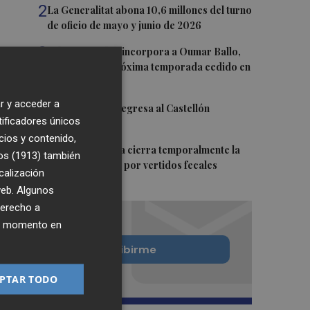
2
La Generalitat abona 10,6 millones del turno
de oficio de mayo y junio de 2026
3
Valencia Basket incorpora a Oumar Ballo,
que jugará la próxima temporada cedido en
Galatasaray
r y acceder a
4
David Cubillas regresa al Castellón
tificadores únicos
cios y contenido,
5
Teulada Moraira cierra temporalmente la
os (1913)
también
playa del Portet por vertidos fecales
calización
 web. Algunos
derecho a
ier momento en
Quiero suscribirme
PTAR TODO