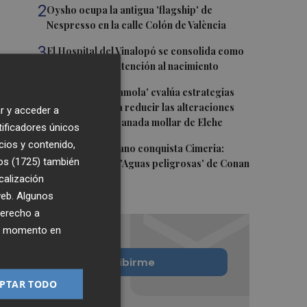
2
Oysho ocupa la antigua 'flagship' de
Nespresso en la calle Colón de València
3
El Hospital del Vinalopó se consolida como
referente en la atención al nacimiento
4
El proyecto 'Gramola' evalúa estrategias
sostenibles para reducir las alteraciones
r y acceder a
internas de la granada mollar de Elche
tificadores únicos
cios y contenido,
5
El talento murciano conquista Cimeria:
os (1725)
también
Dagnino ilustra 'Aguas peligrosas' de Conan
calización
el Bárbaro
 web. Algunos
derecho a
ier momento en
Quiero suscribirme
PTAR TODO