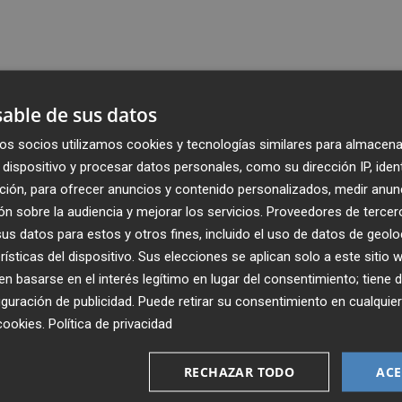
able de sus datos
os socios utilizamos cookies y tecnologías similares para almacena
dispositivo y procesar datos personales, como su dirección IP, iden
ción, para ofrecer anuncios y contenido personalizados, medir anun
n sobre la audiencia y mejorar los servicios.
Proveedores de tercer
s datos para estos y otros fines, incluido el uso de datos de geolo
rísticas del dispositivo. Sus elecciones se aplican solo a este sitio
 basarse en el interés legítimo en lugar del consentimiento; tiene 
guración de publicidad
. Puede retirar su consentimiento en cualqu
Recibe toda la actualidad de
cookies
.
Política de privacidad
Plaza Podcast en tu correo
RECHAZAR TODO
ACE