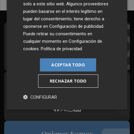
solo a este sitio web. Algunos proveedores
pueden basarse en el interés legítimo en
lugar del consentimiento; tiene derecho a
oponerse en
Configuración de publicidad
.
Suscríbete al Boletín
Puede retirar su consentimiento en
cualquier momento en
Configuración de
Todos los días a primera hora en tu email
cookies
.
Política de privacidad
¡Quiero suscribirme!
ACEPTAR TODO
RECHAZAR TODO
Síguenos en redes
Plaza Podcast, desde cualquier medio
CONFIGURAR
Quienes Somos