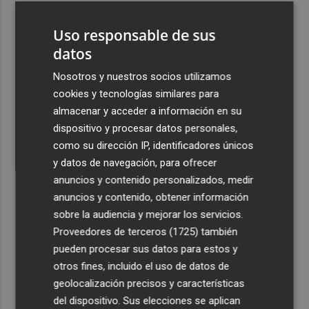
3
Entre viñedos y estrellas: un verano de 'Noches Mágicas'
Uso responsable de sus
en Viña de Eufemia
datos
4
La cuenta atrás para Albir Wine Lover ya está en marcha:
entradas a la venta y aforo limitado
Nosotros y nuestros socios utilizamos
cookies y tecnologías similares para
5
El Campello invierte 1,6 millones en la primera fase de la
almacenar y acceder a información en su
'operación asfalto', que ya está en licitación
dispositivo y procesar datos personales,
como su dirección IP, identificadores únicos
y datos de navegación, para ofrecer
anuncios y contenido personalizados, medir
anuncios y contenido, obtener información
Recibe toda la actualidad de
sobre la audiencia y mejorar los servicios.
Proveedores de terceros (1725)
también
Plaza Podcast en tu correo
pueden procesar sus datos para estos y
Quiero suscribirme
otros fines, incluido el uso de datos de
geolocalización precisos y características
del dispositivo. Sus elecciones se aplican