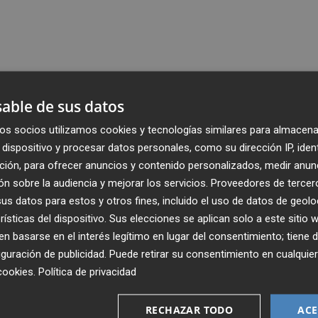
able de sus datos
os socios utilizamos cookies y tecnologías similares para almacena
dispositivo y procesar datos personales, como su dirección IP, iden
ción, para ofrecer anuncios y contenido personalizados, medir anun
n sobre la audiencia y mejorar los servicios.
Proveedores de tercer
s datos para estos y otros fines, incluido el uso de datos de geolo
rísticas del dispositivo. Sus elecciones se aplican solo a este sitio
 basarse en el interés legítimo en lugar del consentimiento; tiene 
guración de publicidad
. Puede retirar su consentimiento en cualqu
cookies
.
Política de privacidad
Recibe toda la actualidad de
Plaza Podcast en tu correo
RECHAZAR TODO
ACE