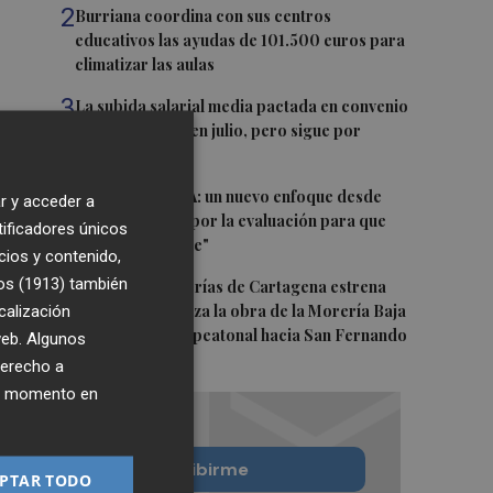
2
Burriana coordina con sus centros
educativos las ayudas de 101.500 euros para
climatizar las aulas
3
La subida salarial media pactada en convenio
escala al 3,02% en julio, pero sigue por
debajo del IPC
4
El futuro de la IA: un nuevo enfoque desde
r y acceder a
Valencia aboga por la evaluación para que
tificadores únicos
sea "responsable"
cios y contenido,
os (1913)
5
también
La calle Cantarerías de Cartagena estrena
calización
pavimento: avanza la obra de la Morería Baja
como nuevo eje peatonal hacia San Fernando
 web. Algunos
derecho a
ier momento en
Quiero suscribirme
PTAR TODO