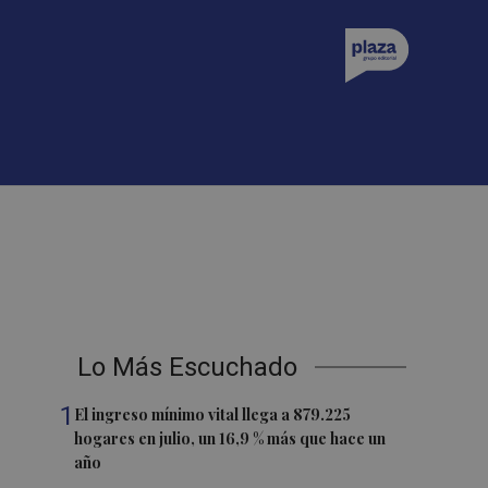
Lo Más Escuchado
1
El ingreso mínimo vital llega a 879.225
hogares en julio, un 16,9 % más que hace un
año