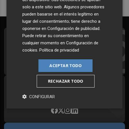
solo a este sitio web. Algunos proveedores
pueden basarse en el interés legítimo en
lugar del consentimiento; tiene derecho a
oponerse en
Configuración de publicidad
.
Puede retirar su consentimiento en
Suscríbete al Boletín
cualquier momento en
Configuración de
Todos los días a primera hora en tu email
cookies
.
Política de privacidad
¡Quiero suscribirme!
ACEPTAR TODO
RECHAZAR TODO
Síguenos en redes
Plaza Podcast, desde cualquier medio
CONFIGURAR