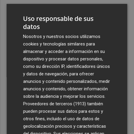
3
Ferran Torres, recibido con un baño de masas en su
pueblo: "Allá donde voy siempre digo que soy de Foios"
Uso responsable de sus
4
datos
Foios se vuelca con Ferran Torres
Nosotros y nuestros socios utilizamos
5
Las '200 vidas' que llevaron a Paco Rabal de Águilas a la
cookies y tecnologías similares para
cima del cine: un documental recupera la voz y la mirada
almacenar y acceder a información en su
del actor
dispositivo y procesar datos personales,
como su dirección IP, identificadores únicos
y datos de navegación, para ofrecer
anuncios y contenido personalizados, medir
anuncios y contenido, obtener información
sobre la audiencia y mejorar los servicios.
Recibe toda la actualidad de
Proveedores de terceros (1913)
también
Plaza Podcast en tu correo
pueden procesar sus datos para estos y
otros fines, incluido el uso de datos de
Quiero suscribirme
geolocalización precisos y características
del dispositivo. Sus elecciones se aplican